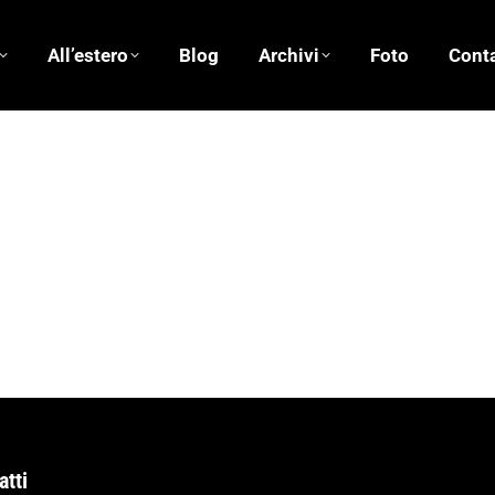
All’estero
Blog
Archivi
Foto
Conta
ni Loy
03/04/2014
Lascia un commento
one Erri De Luca vi invita al secondo incontro del Cineforum
 Nanni Loy, 124 min) segue conversazione con Erri De Luca Le
atti