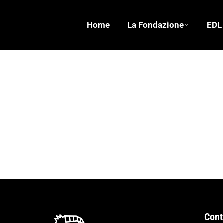
Home
La Fondazione
EDL
Cineforum – Le 4 giornate di Napoli di Nan
Cineforum
,
Progetti passati
Di
Fond. Erri De Luca
OH!PEN Italia in collaborazione con la Fondazi
Tiburtina 521 “Le 4 giornate di Napoli” (1962,
rivoluzione, i…
Cont