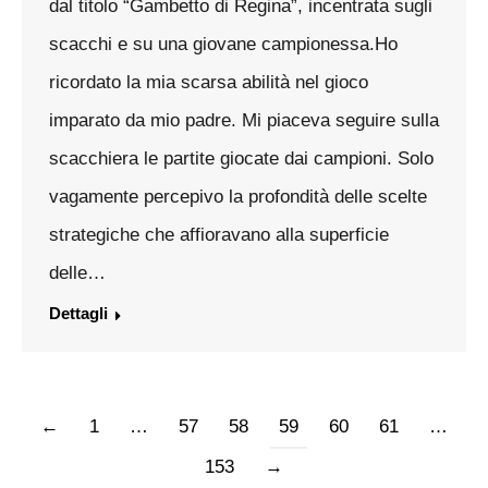
dal titolo “Gambetto di Regina”, incentrata sugli
scacchi e su una giovane campionessa.Ho
ricordato la mia scarsa abilità nel gioco
imparato da mio padre. Mi piaceva seguire sulla
scacchiera le partite giocate dai campioni. Solo
vagamente percepivo la profondità delle scelte
strategiche che affioravano alla superficie
delle…
Dettagli
←
1
…
57
58
59
60
61
…
153
→