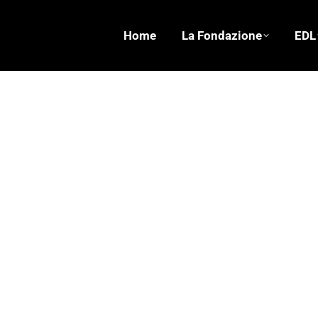
Home
La Fondazione
EDL