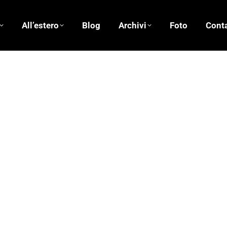
All’estero
Blog
Archivi
Foto
Conta