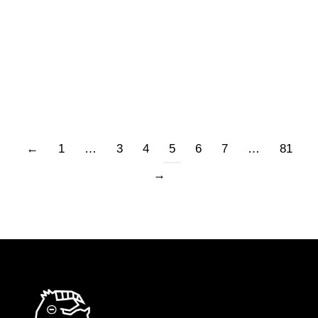
piacevole situazione: questo si che è campare.
Ho usato il verbo una volta con mio padre. Nei
miei trent’anni…
←
1
…
3
4
5
6
7
…
81
→