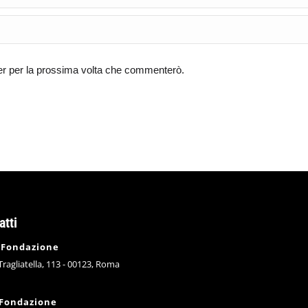
ser per la prossima volta che commenterò.
atti
 Fondazione
 Tragliatella, 113 - 00123, Roma
 Fondazione