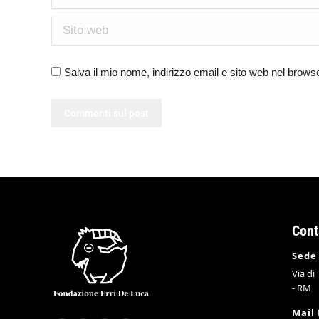
Sito web
Salva il mio nome, indirizzo email e sito web nel brow
Commenti sul post
Cont
Sede
Via di
- RM
Mail