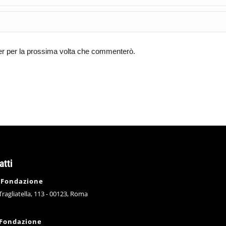
ser per la prossima volta che commenterò.
atti
 Fondazione
 Tragliatella, 113 - 00123, Roma
 Fondazione