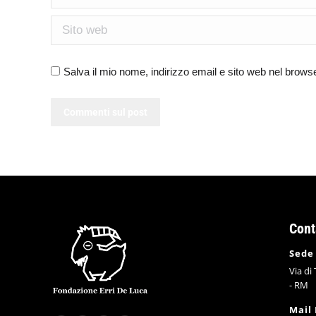
Sito web
Salva il mio nome, indirizzo email e sito web nel brow
Commenti sul post
Cont
Sede
Via di
- RM
Mail