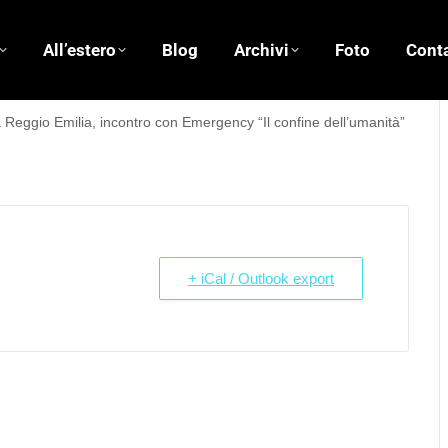
All’estero
Blog
Archivi
Foto
Conta
 Reggio Emilia, incontro con Emergency “Il confine dell’umanità”
+ iCal / Outlook export