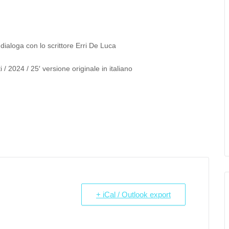
loga con lo scrittore Erri De Luca
i / 2024 / 25′ versione originale in italiano
+ iCal / Outlook export