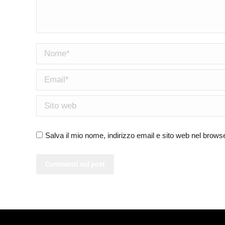
Nome *
Email *
Sito web
Salva il mio nome, indirizzo email e sito web nel brow
Commenti sul post