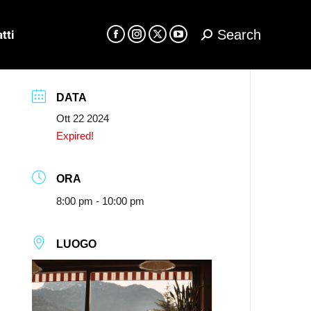
Search
tti
Cerca:
Facebook
Instagram
X
YouTube
page
page
page
page
opens
opens
opens
opens
in
in
in
in
DATA
new
new
new
new
Ott 22 2024
window
window
window
window
Expired!
ORA
8:00 pm - 10:00 pm
LUOGO