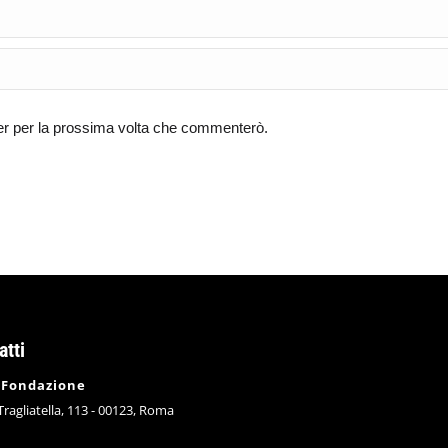
ser per la prossima volta che commenterò.
atti
 Fondazione
 Tragliatella, 113 - 00123, Roma