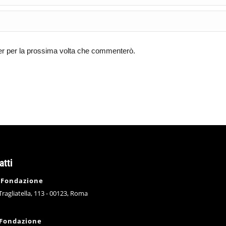
ser per la prossima volta che commenterò.
atti
 Fondazione
 Tragliatella, 113 - 00123, Roma
 Fondazione