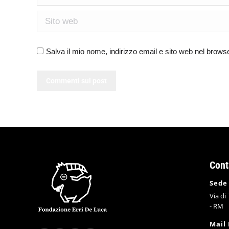
Sito web
Salva il mio nome, indirizzo email e sito web nel brow
Commenti sul post
Cont
Sede
Via di
- RM
Mail