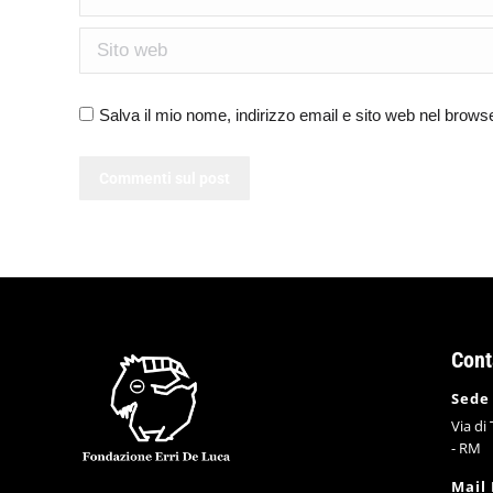
Sito web
Salva il mio nome, indirizzo email e sito web nel brow
Commenti sul post
Cont
Sede
Via di
- RM
Mail