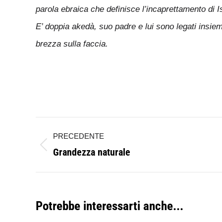
parola ebraica che definisce l’incaprettamento di I
E’ doppia akedà, suo padre e lui sono legati insi
brezza sulla faccia.
Naviga
PRECEDENTE
tra
Grandezza naturale
Post
i
precedente:
post
Potrebbe interessarti anche...