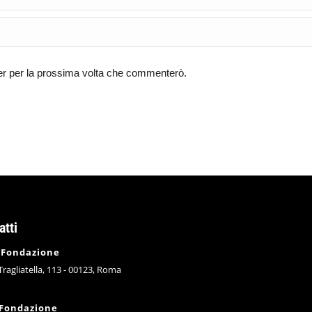
ser per la prossima volta che commenterò.
atti
 Fondazione
 Tragliatella, 113 - 00123, Roma
 Fondazione