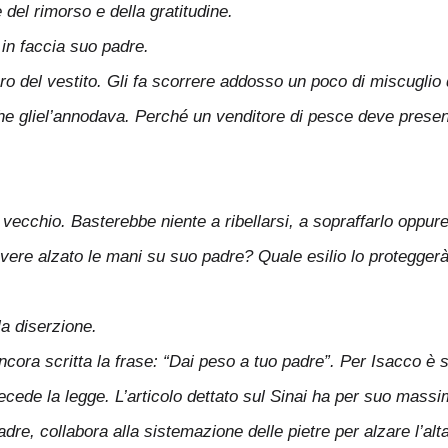
del rimorso e della gratitudine.
in faccia suo padre.
ero del vestito. Gli fa scorrere addosso un poco di miscuglio d
 che gliel’annodava. Perché un venditore di pesce deve presen
 vecchio. Basterebbe niente a ribellarsi, a sopraffarlo oppur
e alzato le mani su suo padre? Quale esilio lo proteggerà da
la diserzione.
cora scritta la frase: “Dai peso a tuo padre”. Per Isacco è scr
recede la legge. L’articolo dettato sul Sinai ha per suo massi
, collabora alla sistemazione delle pietre per alzare l’altar