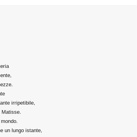
teria
ente,
hezze.
nte
ante irripetibile,
i Matisse.
l mondo.
e un lungo istante,