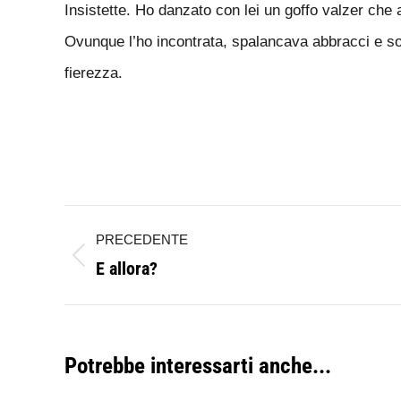
Insistette. Ho danzato con lei un goffo valzer che 
Ovunque l’ho incontrata, spalancava abbracci e sorr
fierezza.
Naviga
PRECEDENTE
tra
E allora?
Post
i
precedente:
post
Potrebbe interessarti anche...