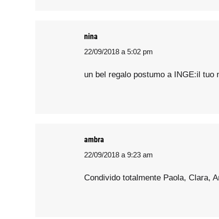
nina
22/09/2018 a 5:02 pm
says:
un bel regalo postumo a INGE:il tuo n
ambra
22/09/2018 a 9:23 am
says:
Condivido totalmente Paola, Clara, An