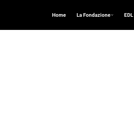
Home
La Fondazione
EDL
Davanti a un quadro
Letteratura - Poesia - Arte - Musica
,
Storie
Di
Fond. 
Di un quadro di un paesaggio guardo per prima co
pagina si legge nel solo modo orizzontale scorre