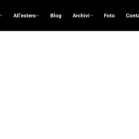
All’estero
Blog
Archivi
Foto
Conta
Erri De Luca
18/05/2016
10 commenti
sa il cielo. Poi scendo sulla materia stesa al di sotto, che 
ndo le righe, un dipinto può avere molti traversi di lettura. 