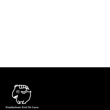
conversazione agli studenti di Sociologia
all’università di Parigi. Tocca a me stavolta
tradurre lei in questa lettera che mi scrive in
francese, mentre di solito i nostri scambi
avvengono in italiano. “Grazie Erri…