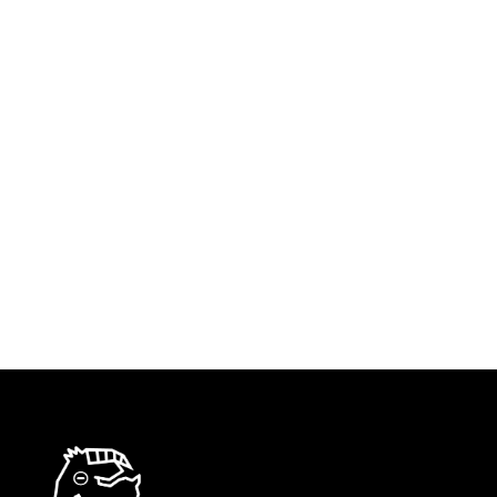
sfasciarsi contro l’orizzonte, così la mia
gioventù politica ha trascorso le sue negli anni
’70 del secolo scorso e grandioso. Notti
bianche davanti ai cancelli di una fabbrica per
bloccarli, insieme agli operai prima dell’alba.
Scaldarsi coi fuochi, con i canti, studenti e
forze da lavoro salariato, giovani…