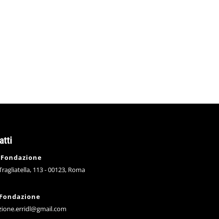
i cartoline davanti a una libreria. Di passaggio sul marciapied
i passanti. In un minuto sono in salvo le cartoline e gli espos
atti
 Fondazione
 Tragliatella, 113 - 00123, Roma
 Fondazione
zione.erridl@gmail.com