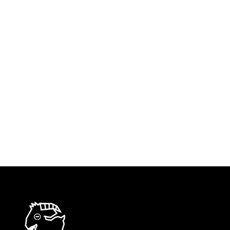
Viene inteso come disinteresse, mancanza di
partecipazione. È il mio modo di stare attento.
Non è per me passivo stare in ascolto accanto
a commensali che conversano. Così assorbo
racconti, punti di vista, desideri, idee. Non che
prenda appunti: il fatto è che per me nessuna
conversazione è…