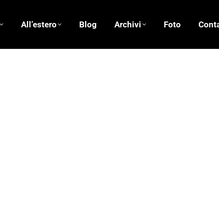
All’estero
Blog
Archivi
Foto
Conta