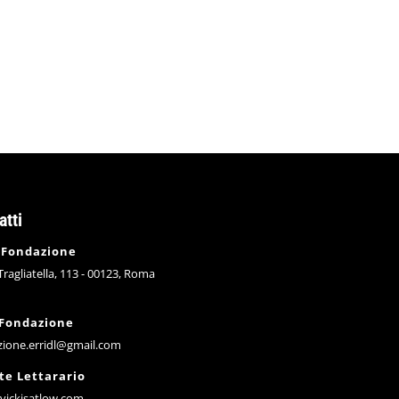
me desiderano ottenere dalla sentenza. Sarà la parte più inter
atti
 Fondazione
 Tragliatella, 113 - 00123, Roma
 Fondazione
zione.erridl@gmail.com
te Lettarario
vickisatlow.com