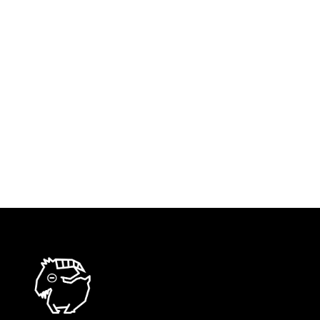
dove i nominati dicessero: presente. E se ne
risultasse qualcuno mancante, provvederei con
una trasfusione a completare l’assemblea.
Pochi incroci sono avvenuti con feste di nozze,
la gran parte attraverso emigrazioni, epidemie,
deportazioni…