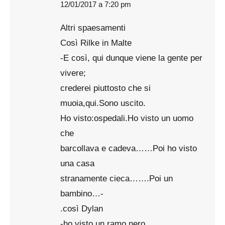
12/01/2017 a 7:20 pm
says:
Altri spaesamenti
Così Rilke in Malte
-E così, qui dunque viene la gente per
vivere;
crederei piuttosto che si
muoia,qui.Sono uscito.
Ho visto:ospedali.Ho visto un uomo
che
barcollava e cadeva……Poi ho visto
una casa
stranamente cieca…….Poi un
bambino…-
.così Dylan
-ho visto un ramo nero