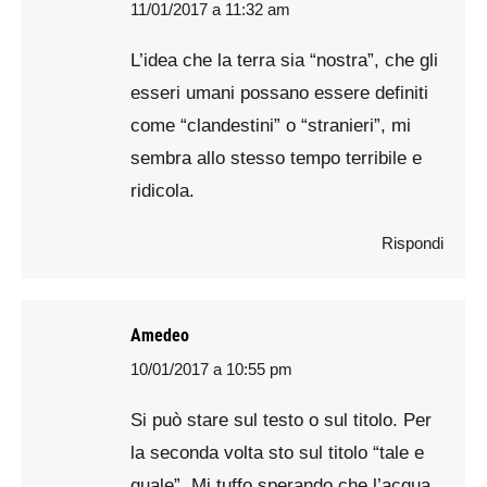
11/01/2017 a 11:32 am
says:
L’idea che la terra sia “nostra”, che gli
esseri umani possano essere definiti
come “clandestini” o “stranieri”, mi
sembra allo stesso tempo terribile e
ridicola.
Rispondi
Amedeo
10/01/2017 a 10:55 pm
says:
Si può stare sul testo o sul titolo. Per
la seconda volta sto sul titolo “tale e
quale”. Mi tuffo sperando che l’acqua