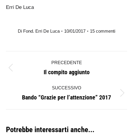
Erri De Luca
Di
Fond. Erri De Luca
10/01/2017
15 commenti
Naviga
PRECEDENTE
tra
Il compito aggiunto
Post
i
precedente:
SUCCESSIVO
post
Bando “Grazie per l’attenzione” 2017
Prossimo
post:
Potrebbe interessarti anche...