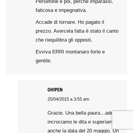
Persefone e poi, perchè imparassi,
faticosa e impegnativa.
Accade di tornare. Ho pagato il
prezzo. Avercela fatta è stato il canto
che riequilibra gli opposti.
Evviva ERRI montanaro forte e
gentile.
OH!PEN
25/04/2015 a 3:55 am
says:
Grazie. Una bella paura…adesso
incrociamo le dita e superiamo
anche la data del 20 maggio. Un