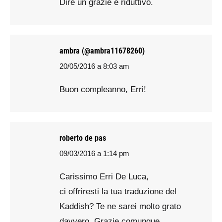
Dire un grazie è riduttivo.
ambra (@ambra11678260)
20/05/2016 a 8:03 am
says:
Buon compleanno, Erri!
roberto de pas
09/03/2016 a 1:14 pm
says:
Carissimo Erri De Luca,
ci offriresti la tua traduzione del
Kaddish? Te ne sarei molto grato
davvero. Grazie comunque