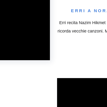
ERRI A NO
Erri recita Nazim Hikmet 
ricorda vecchie canzoni. M