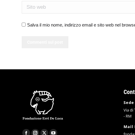
Sito web
Salva il mio nome, indirizzo email e sito web nel brow
Commenti sul post
Cont
Sede
Via di
- RM
Mail
fonda