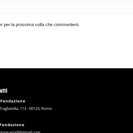
ser per la prossima volta che commenterò.
atti
 Fondazione
 Tragliatella, 113 - 00123, Roma
 Fondazione
zione.erridl@gmail.com