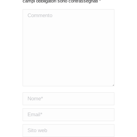
campi obbligatori sono contrassegnati
*
Commento
Nome *
Email *
Sito web