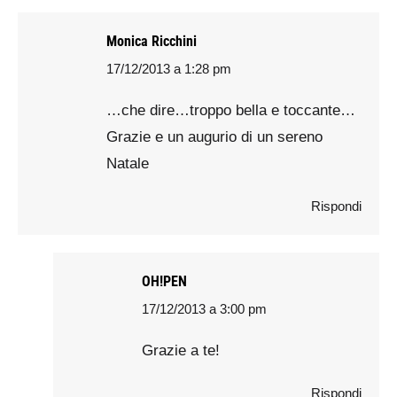
Monica Ricchini
17/12/2013 a 1:28 pm
says:
…che dire…troppo bella e toccante…
Grazie e un augurio di un sereno
Natale
Rispondi
OH!PEN
17/12/2013 a 3:00 pm
says:
Grazie a te!
Rispondi