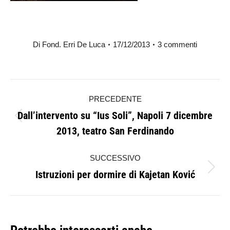
Di
Fond. Erri De Luca
17/12/2013
3 commenti
Naviga
PRECEDENTE
tra
Dall’intervento su “Ius Soli”, Napoli 7 dicembre
Post
i
2013, teatro San Ferdinando
precedente:
post
SUCCESSIVO
Istruzioni per dormire di Kajetan Ković
Prossimo
post: