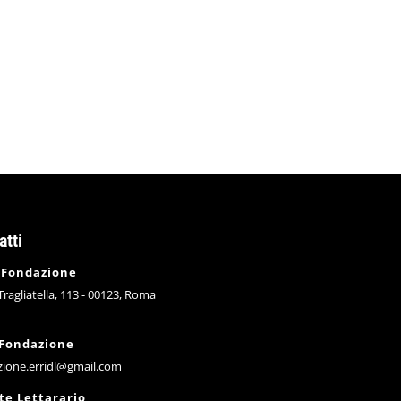
nd. Erri De Luca
22/09/2020
1 commento
 è la messa in scena di una diagnosi sul nostro sistema nerv
atti
 Fondazione
 Tragliatella, 113 - 00123, Roma
 Fondazione
zione.erridl@gmail.com
te Lettarario