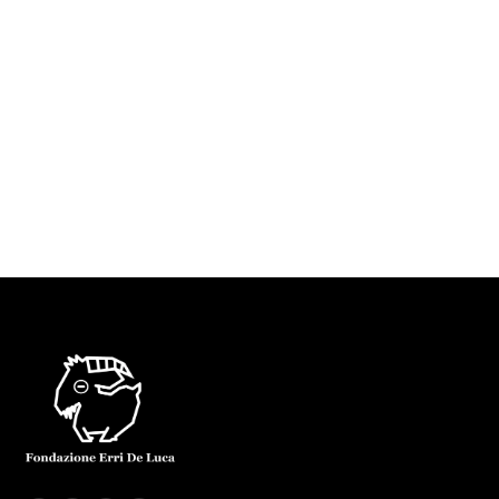
profughi e in un orfanotrofio. Ci dicono che in
quella regione ci sono due milioni di rifugiati.
Nei nostri viaggi ucraini di solito Giacinto porta
dei tarallucci per tener buono lo stomaco
durante…