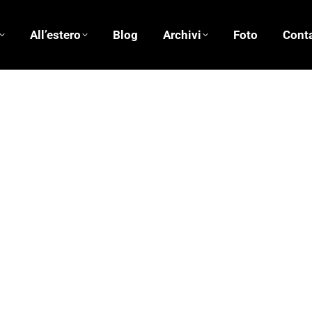
All’estero
Blog
Archivi
Foto
Conta