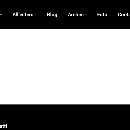
All’estero
Blog
Archivi
Foto
Conta
iorno con la Val Susa occupata – di G. Tittonel
1/2015
2 commenti
Controsservatorio Valsusa con una visita all’area del cantiere 
tp://www.valsusanotizie.it/2015/11/06/tribunale-dei-popoli-li
atti