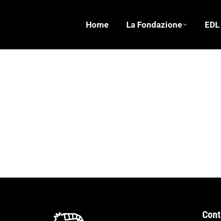
Home
La Fondazione
EDL
Tribunale dei Popoli. L’impatto del primo g
Attualità e Lotte
,
Storie
Di
Fond. Erri De Luca
08/1
Ha preso il via ieri l’importante iniziativa del 
grandi opere italiane. Maggiori info al link: ht
Cont