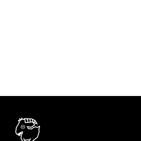
loro occupava tutto il campo d’orizzonte di una
mia finestra d’infanzia. Dormivo in una stanza
piena dei libri di mio padre, impilati da
pavimento a soffitto, ho avuto i sonni ovattati
dal loro spessore. Al risveglio alla finestra c’era
il Vesuvio, la…