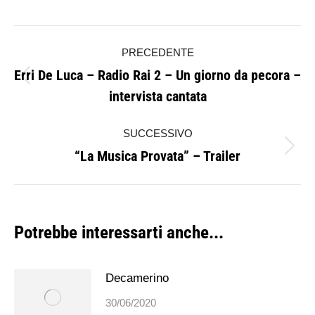
Naviga
PRECEDENTE
tra
Erri De Luca – Radio Rai 2 – Un giorno da pecora –
Post
i
intervista cantata
precedente:
post
SUCCESSIVO
“La Musica Provata” – Trailer
Prossimo
post:
Potrebbe interessarti anche...
Decamerino
30/06/2020