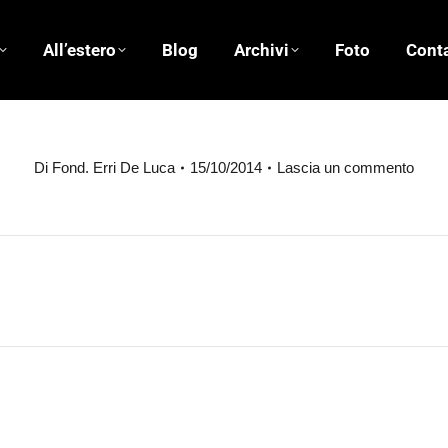
All’estero
Blog
Archivi
Foto
Conta
pecora” Radio Rai 2
Di
Fond. Erri De Luca
15/10/2014
Lascia un commento
Prossimo
post: