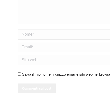
Nome *
Email *
Sito web
Salva il mio nome, indirizzo email e sito web nel brow
Commenti sul post