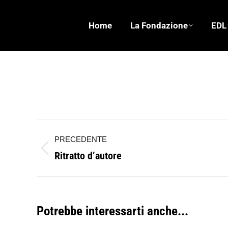
Home
La Fondazione
EDL
Erri De Luca – Intervista cantata a “Un giorno da 
Naviga
PRECEDENTE
tra
Ritratto d’autore
Post
i
precedente:
post
Potrebbe interessarti anche...