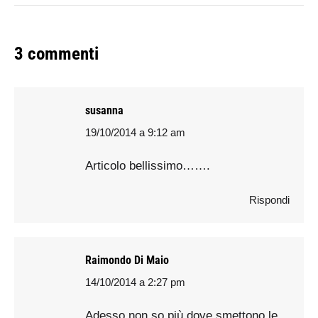
3 commenti
susanna
19/10/2014 a 9:12 am
says:
Articolo bellissimo…….
Rispondi
Raimondo Di Maio
14/10/2014 a 2:27 pm
says:
Adesso non so più dove smettono le