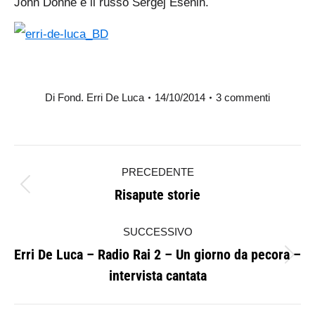
John Donne e il russo Sergej Esenin.
Di
Fond. Erri De Luca
14/10/2014
3 commenti
Naviga
PRECEDENTE
tra
Risapute storie
Post
i
precedente:
SUCCESSIVO
post
Erri De Luca – Radio Rai 2 – Un giorno da pecora –
Prossimo
intervista cantata
post: