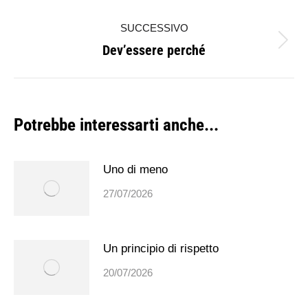
i
precedente:
SUCCESSIVO
post
Dev’essere perché
Prossimo
post:
Potrebbe interessarti anche...
Uno di meno
27/07/2026
Un principio di rispetto
20/07/2026