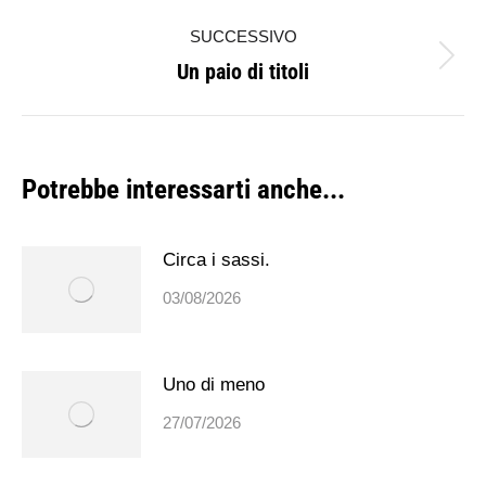
i
precedente:
SUCCESSIVO
post
Un paio di titoli
Prossimo
post:
Potrebbe interessarti anche...
Circa i sassi.
03/08/2026
Uno di meno
27/07/2026