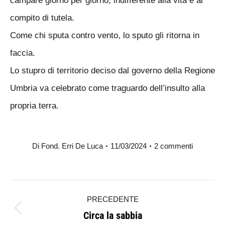
campare giorno per giorno, indifferente alla vita e al
compito di tutela.
Come chi sputa contro vento, lo sputo gli ritorna in
faccia.
Lo stupro di territorio deciso dal governo della Regione
Umbria va celebrato come traguardo dell’insulto alla
propria terra.
Di
Fond. Erri De Luca
11/03/2024
2 commenti
Naviga
PRECEDENTE
tra
Circa la sabbia
Post