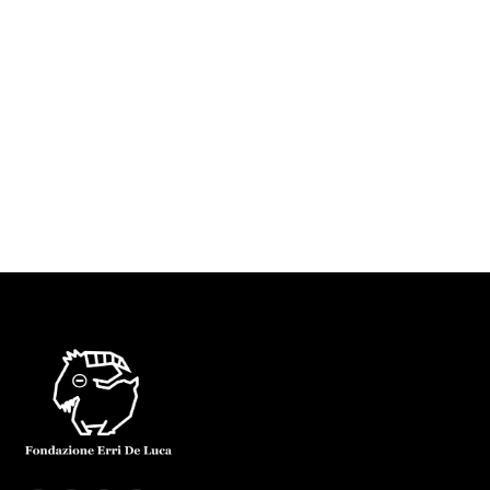
asciutta del palato. L’ho assaggiato in un solo
posto, sul monte Epomeo, isola d’ Ischia. Un
tempo sulla cima c’ era un ristoro e delle stanze
scavate nel tufo da monaci arroccati. Ci ho
dormito sonni minerali, duri…