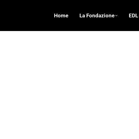
Home
La Fondazione
EDL