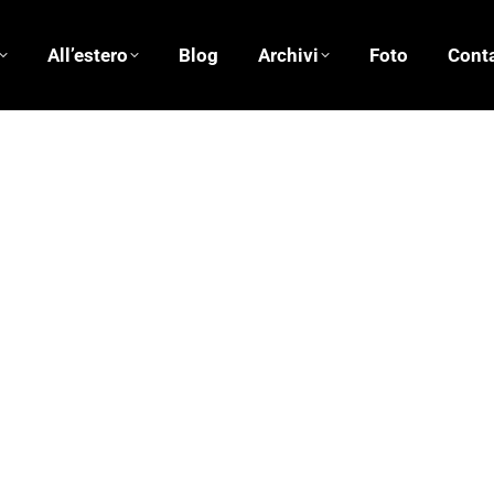
All’estero
Blog
Archivi
Foto
Conta