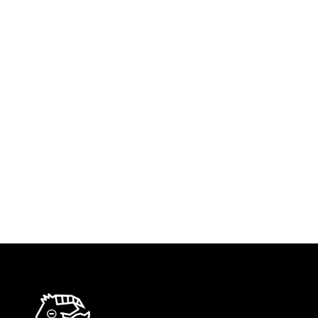
La luna più grossa l’ho appena vista
sull’Ucraina la sera dell’11 agosto. Saliva sopra
le colline, ravvicinata, enorme. L’effetto è stato
di stupore, di calma, di quiete. Non doveva
essere così per chi stava nelle trincee: effetto
di faro che illumina e facilita il tiro a bersaglio.
Mi sono venuti in mente per ironia i versi di…