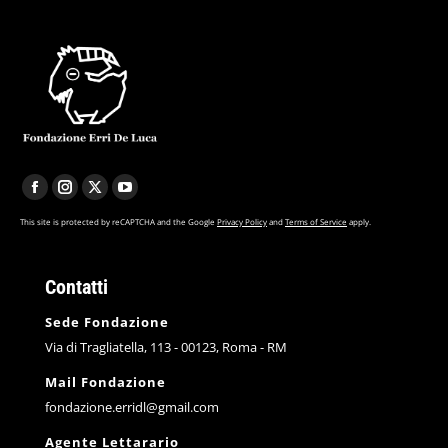
F
I
X
Y
a
n
p
o
This site is protected by reCAPTCHA and the Google
Privacy Policy
and
Terms of Service
apply.
c
s
a
u
e
t
g
T
Contatti
b
a
e
u
Sede Fondazione
o
g
o
b
Via di Tragliatella, 113 - 00123, Roma - RM
o
r
p
e
k
a
e
p
Mail Fondazione
p
m
n
a
fondazione.erridl@gmail.com
a
p
s
g
Agente Lettarario