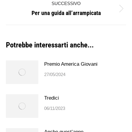
SUCCESSIVO
post
Per una guida all’arrampicata
Prossimo
post:
Potrebbe interessarti anche...
Premio America Giovani
27/05/2024
Tredici
06/11/2023
Anche quest’anno