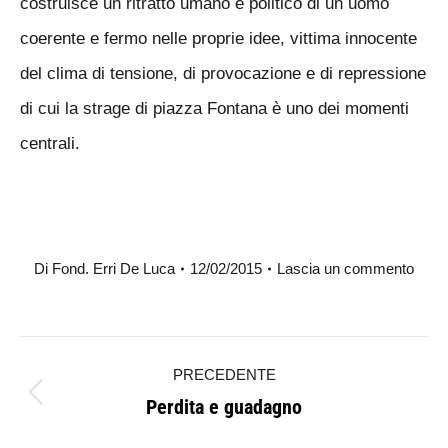
costruisce un ritratto umano e politico di un uomo
coerente e fermo nelle proprie idee, vittima innocente
del clima di tensione, di provocazione e di repressione
di cui la strage di piazza Fontana è uno dei momenti
centrali.
Di
Fond. Erri De Luca
12/02/2015
Lascia un commento
Naviga
PRECEDENTE
tra
Perdita e guadagno
Post
i
precedente: