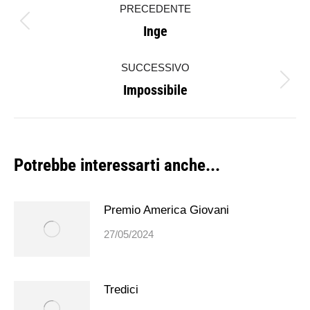
PRECEDENTE
tra
Inge
Post
i
precedente:
SUCCESSIVO
post
Impossibile
Prossimo
post:
Potrebbe interessarti anche...
Premio America Giovani
27/05/2024
Tredici