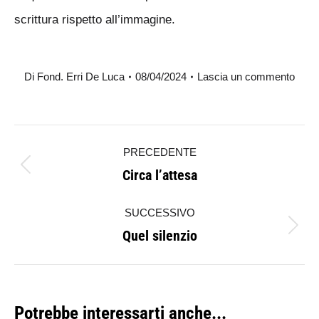
scrittura rispetto all’immagine.
Di
Fond. Erri De Luca
08/04/2024
Lascia un commento
Naviga
PRECEDENTE
tra
Circa l’attesa
Post
i
precedente:
SUCCESSIVO
post
Quel silenzio
Prossimo
post:
Potrebbe interessarti anche...