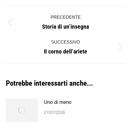
Naviga
PRECEDENTE
tra
Storia di un’insegna
Post
i
precedente:
SUCCESSIVO
post
Il corno dell’ariete
Prossimo
post:
Potrebbe interessarti anche...
Uno di meno
27/07/2026