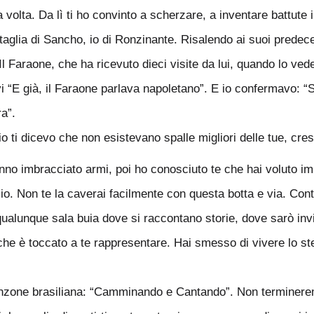
ma volta. Da lì ti ho convinto a scherzare, a inventare battut
la taglia di Sancho, io di Ronzinante. Risalendo ai suoi prede
l Faraone, che ha ricevuto dieci visite da lui, quando lo ved
 “E già, il Faraone parlava napoletano”. E io confermavo: “S’
ra”.
io ti dicevo che non esistevano spalle migliori delle tue, cre
no imbracciato armi, poi ho conosciuto te che hai voluto im
 mio. Non te la caverai facilmente con questa botta e via. Cont
 qualunque sala buia dove si raccontano storie, dove sarò inv
e, che è toccato a te rappresentare. Hai smesso di vivere lo 
anzone brasiliana: “Camminando e Cantando”. Non terminer