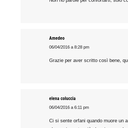
Non ho parole per confortarti, solo c
Amedeo
06/04/2016 a 8:28 pm
says:
Grazie per aver scritto così bene, qu
elena coluccia
06/04/2016 a 6:11 pm
says:
Ci si sente orfani quando muore un 