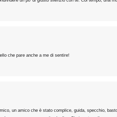
ondividere un po’ di giusto silenzio con te. Col tempo, una 
ello che pare anche a me di sentire!
amico, un amico che è stato complice, guida, specchio, bas