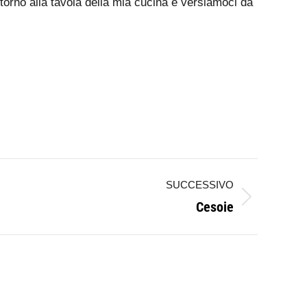
torno alla tavola della mia cucina e versiamoci da
SUCCESSIVO
Cesoie