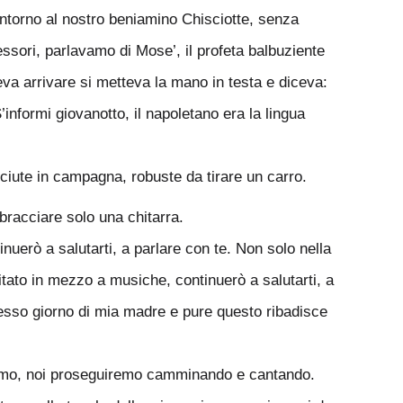
e intorno al nostro beniamino Chisciotte, senza
cessori, parlavamo di Mose’, il profeta balbuziente
eva arrivare si metteva la mano in testa e diceva:
informi giovanotto, il napoletano era la lingua
sciute in campagna, robuste da tirare un carro.
bracciare solo una chitarra.
inuerò a salutarti, a parlare con te. Non solo nella
itato in mezzo a musiche, continuerò a salutarti, a
stesso giorno di mia madre e pure questo ribadisce
emo, noi proseguiremo camminando e cantando.