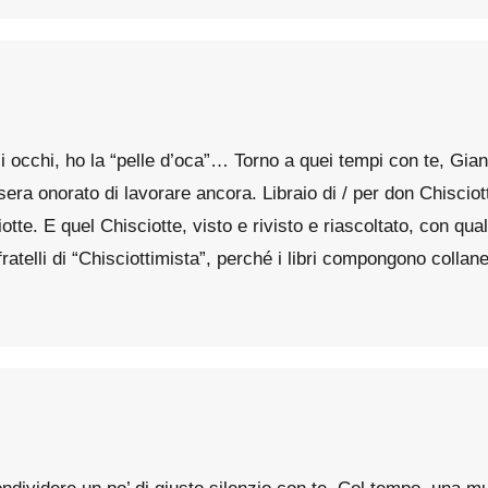
i occhi, ho la “pelle d’oca”… Torno a quei tempi con te, Gia
era onorato di lavorare ancora. Libraio di / per don Chisciotte
te. E quel Chisciotte, visto e rivisto e riascoltato, con qua
i fratelli di “Chisciottimista”, perché i libri compongono coll