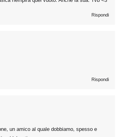
musica riempirà quel vuoto. Anche la sua. Tvb <3
Rispondi
Rispondi
tone, un amico al quale dobbiamo, spesso e