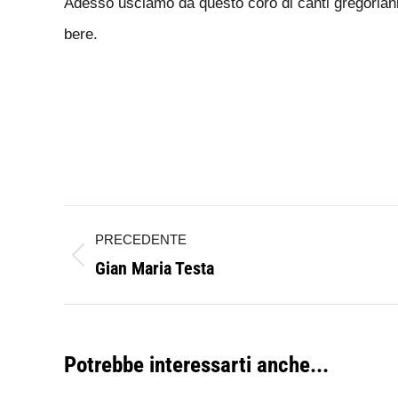
Adesso usciamo da questo coro di canti gregoriani,
bere.
Naviga
PRECEDENTE
tra
Gian Maria Testa
Post
i
precedente:
post
Potrebbe interessarti anche...