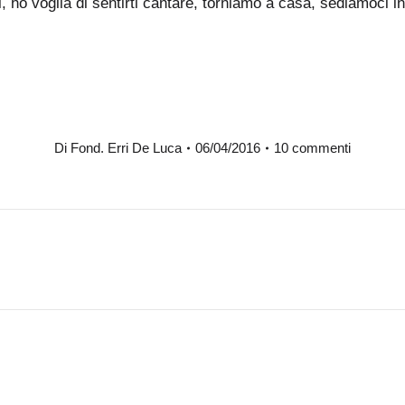
 ho voglia di sentirti cantare, torniamo a casa, sediamoci in
Di
Fond. Erri De Luca
06/04/2016
10 commenti
Prossimo
post: