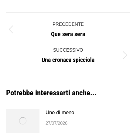
Naviga
PRECEDENTE
tra
Que sera sera
Post
i
precedente:
SUCCESSIVO
post
Una cronaca spicciola
Prossimo
post:
Potrebbe interessarti anche...
Uno di meno
27/07/2026