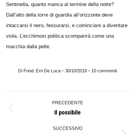
Sentinella, quanto manca al termine della notte?
Dall’alto della torre di guardia all’orizzonte deve
intaccarsi il nero, fessurarsi, e cominciare a diventare
viola. L’ecchimosi politica scomparirà come una
macchia dalla pelle.
Di
Fond. Erri De Luca
30/10/2018
10 commenti
Naviga
PRECEDENTE
tra
Il possibile
Post
i
precedente:
SUCCESSIVO
post