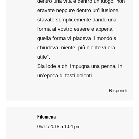
dentro una vita e dentro un luogo, non
eravate neppure dentro un’illusione,
stavate semplicemente dando una
forma al vostro essere e appena
quella forma vi piaceva il mondo si
chiudeva, niente, più niente vi era
utile”.
Sia lode a chi impugna una penna, in
un’epoca di tasti dolenti.
Rispondi
Filomena
05/11/2018 a 1:04 pm
says: