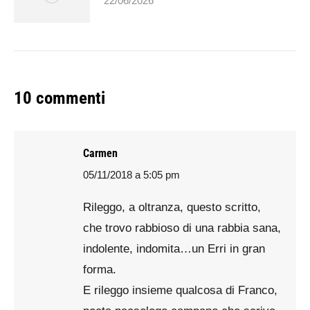
22/06/2026
10 commenti
Carmen
05/11/2018 a 5:05 pm
says:
Rileggo, a oltranza, questo scritto,
che trovo rabbioso di una rabbia sana,
indolente, indomita…un Erri in gran
forma.
E rileggo insieme qualcosa di Franco,