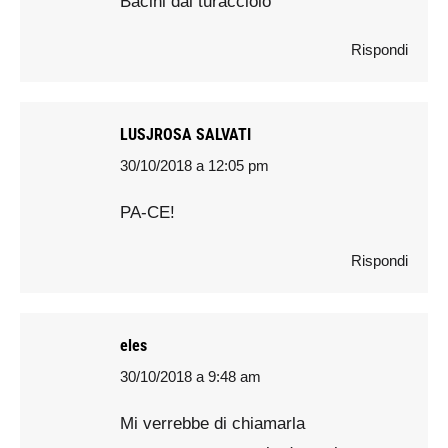
Bacini dal turacciolo
Rispondi
LUSJROSA SALVATI
30/10/2018 a 12:05 pm
says:
PA-CE!
Rispondi
eles
30/10/2018 a 9:48 am
says:
Mi verrebbe di chiamarla