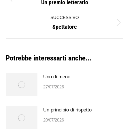
Un premio letterario
Post
i
precedente:
SUCCESSIVO
post
Spettatore
Prossimo
post:
Potrebbe interessarti anche...
Uno di meno
27/07/2026
Un principio di rispetto
20/07/2026