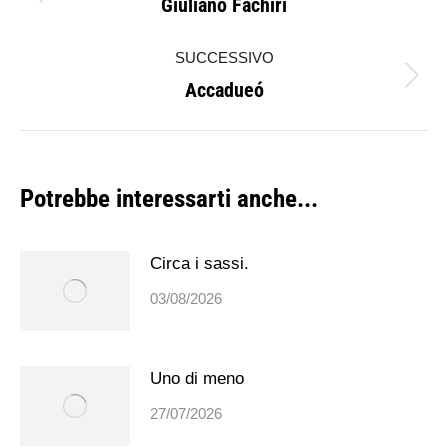
Giuliano Fachiri
Post
i
precedente:
SUCCESSIVO
post
Accadueó
Prossimo
post:
Potrebbe interessarti anche...
Circa i sassi.
03/08/2026
Uno di meno
27/07/2026