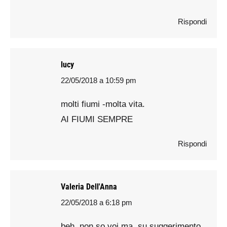
Rispondi
lucy
22/05/2018 a 10:59 pm
says:
molti fiumi -molta vita.
AI FIUMI SEMPRE
Rispondi
Valeria Dell'Anna
22/05/2018 a 6:18 pm
says:
beh, non so voi ma, su suggerimento