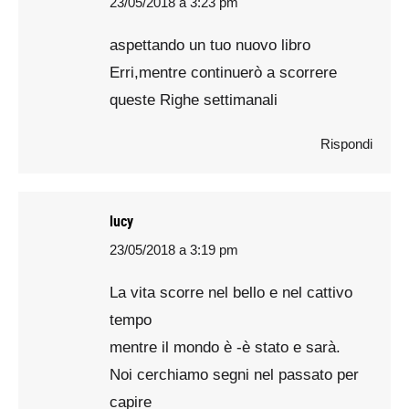
23/05/2018 a 3:23 pm
says:
aspettando un tuo nuovo libro
Erri,mentre continuerò a scorrere
queste Righe settimanali
Rispondi
lucy
23/05/2018 a 3:19 pm
says:
La vita scorre nel bello e nel cattivo
tempo
mentre il mondo è -è stato e sarà.
Noi cerchiamo segni nel passato per
capire