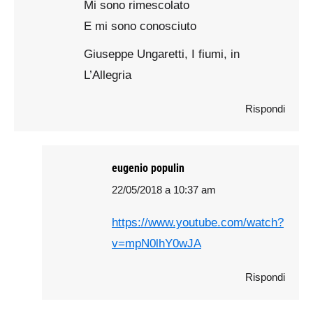
Mi sono rimescolato
E mi sono conosciuto
Giuseppe Ungaretti, I fiumi, in
L’Allegria
Rispondi
eugenio populin
22/05/2018 a 10:37 am
says:
https://www.youtube.com/watch?
v=mpN0lhY0wJA
Rispondi