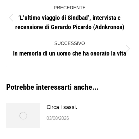
Naviga
PRECEDENTE
tra
‘L’ultimo viaggio di Sindbad’, intervista e
Post
i
recensione di Gerardo Picardo (Adnkronos)
precedente:
post
SUCCESSIVO
In memoria di un uomo che ha onorato la vita
Prossimo
post:
Potrebbe interessarti anche...
Circa i sassi.
03/08/2026