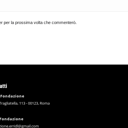
ser per la prossima volta che commenterò.
atti
 Fondazione
 Tragliatella, 113 - 00123, Roma
 Fondazione
zione.erridl@gmail.com