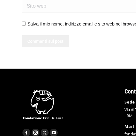
Sito web
Salva il mio nome, indirizzo email e sito web nel brow
Commenti sul post
Cont
Sede
Via di
- RM
Mail
fonda