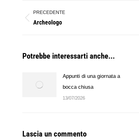
Naviga
PRECEDENTE
tra
Archeologo
Post
i
precedente:
post
Potrebbe interessarti anche...
Appunti di una giornata a
bocca chiusa
13/07/2026
Lascia un commento